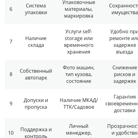
Упаковочные
Система
Сохранност
6
материалы,
упаковки
имущества
маркировка
Услуги self-
Удобно пр
Наличие
storage или
ремонте ил
7
склада
временного
задержке
хранения
въезда
Фото машин,
Снижение
Собственный
8
тип кузова,
рисков и
автопарк
состояние
задержек
Гарантия
Допуски и
Наличие МКАД/
9
своевременн
пропуска
ТТК/Садовое
доставки
Личный
Прозрачнос
Поддержка и
10
менеджер,
и удобство
контроль