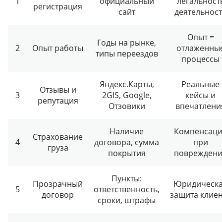
1
официальный
легальност
регистрация
сайт
деятельнос
Опыт =
Годы на рынке,
2
Опыт работы
отлаженны
типы переездов
процессы
Яндекс.Карты,
Реальные
Отзывы и
3
2GIS, Google,
кейсы и
репутация
Отзовики
впечатлени
Наличие
Компенсац
Страхование
4
договора, сумма
при
груза
покрытия
поврежден
Пункты:
Прозрачный
Юридическ
5
ответственность,
договор
защита клие
сроки, штрафы