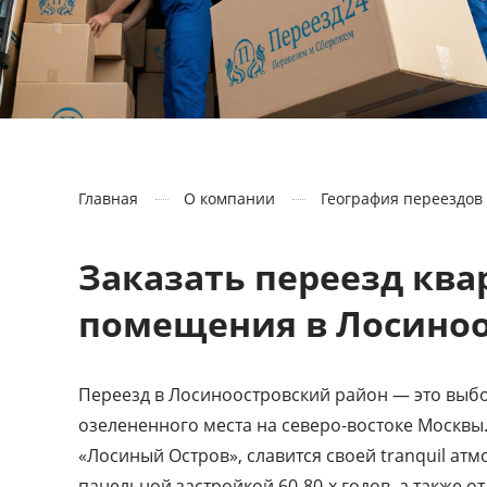
Главная
О компании
География переездов
Заказать переезд кв
помещения в Лосиноо
Переезд в Лосиноостровский район — это выбо
озелененного места на северо-востоке Москв
«Лосиный Остров», славится своей tranquil ат
панельной застройкой 60-80-х годов, а также 