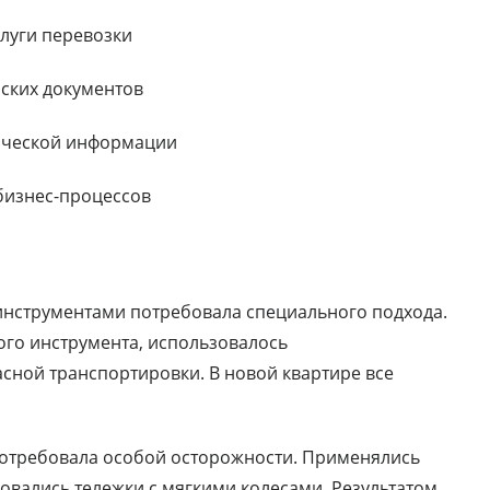
луги перевозки
рских документов
рческой информации
 бизнес-процессов
инструментами потребовала специального подхода.
ого инструмента, использовалось
сной транспортировки. В новой квартире все
 потребовала особой осторожности. Применялись
овались тележки с мягкими колесами. Результатом