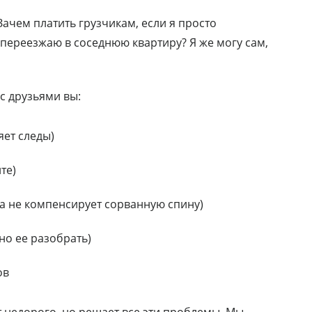
Зачем платить грузчикам, если я просто
 переезжаю в соседнюю квартиру? Я же могу сам,
с друзьями вы:
яет следы)
те)
а не компенсирует сорванную спину)
но ее разобрать)
ов
недорого, но решает все эти проблемы. Мы