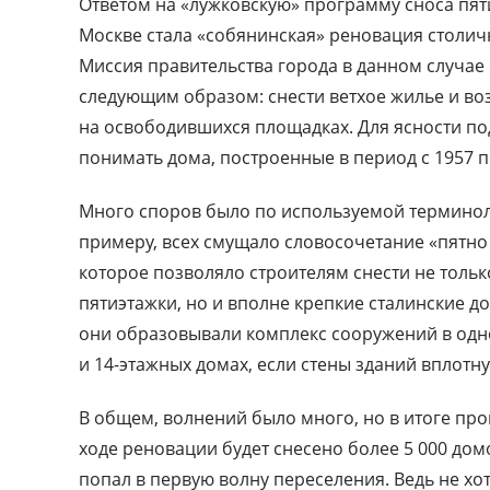
Ответом на «лужковскую» программу сноса пят
Москве стала «собянинская» реновация столич
Миссия правительства города в данном случае
следующим образом: снести ветхое жилье и во
на освободившихся площадках. Для ясности по
понимать дома, построенные в период с 1957 п
Много споров было по используемой терминол
примеру, всех смущало словосочетание «пятно 
которое позволяло строителям снести не толь
пятиэтажки, но и вполне крепкие сталинские до
они образовывали комплекс сооружений в одно
и 14-этажных домах, если стены зданий вплот
В общем, волнений было много, но в итоге про
ходе реновации будет снесено более 5 000 домо
попал в первую волну переселения. Ведь не хо