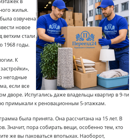
иэтажек в
ного жилья.
 была озвучена
звести новое
д ветхим стали
о 1968 годы.
огии. К
застройки»,
ко негодные
ма, если все
м дворе. Испугались даже владельцы квартир в 9-ти
ную примыкали к реновационным 5-этажкам.
грамма была принята. Она рассчитана на 15 лет. В
в. Значит, пора собирать вещи, особенно тем, кто
тите же вы паковаться впопыхах. Наоборот,