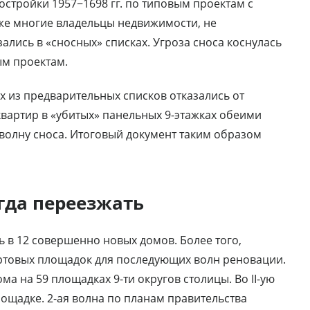
тройки 1957−1698 гг. по типовым проектам с
 же многие владельцы недвижимости, не
ались в «сносных» списках. Угроза сноса коснулась
ым проектам.
х из предварительных списков отказались от
квартир в «убитых» панельных 9-этажках обеими
волну сноса. Итоговый документ таким образом
гда переезжать
ть в 12 совершенно новых домов. Более того,
артовых площадок для последующих волн реновации.
ма на 59 площадках 9-ти округов столицы. Во II-ую
лощадке. 2-ая волна по планам правительства